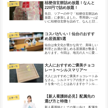
イフスタイルによって変わります。今
桔梗信玄餅詰め放題！なんと
記事一覧
回は、看護学校と大学の看護科につい
220円で詰め放題！
て、...
先日、ツアーの中で「桔梗信玄餅詰め
放題」に参加しました。専用袋いっぱ
いに桔梗信玄餅を詰めて、なんと220
円という破格の価格設定。個人で参加
する方も朝早くから整理券を手に入
れ、ワクワクしながら並んでいまし
コスパがいい！仙台のおすす
記事一覧
た。実際に私自身は信玄餅を15個を詰
め居酒屋5選
め...
仙台は食文化が豊かな街で、美味しい
料理とお酒が楽しめる居酒屋が数多く
あります。今回は、地元の人々に愛さ
れる名店を中心に、仙台で訪れるべき
居酒屋5軒をご紹介します。どのお店
も個性豊かで、料理やお酒の種類が豊
大人におすすめご褒美チョコ
記事一覧
富。友人との飲み会や大切な人との食
レート〜シルスマリア〜
事...
大人におすすめご褒美チョコレートみ
なさん、シルスマリアの生チョコレー
トを食べたことはありますか？シルス
マリアは生チョコレート発祥のお店で
す。シルスマリアの生チョコレート
は、口の中でとろけるような滑らかな
【新人看護師必見】配属先の
記事一覧
舌触りと、深い味わいが特徴の逸品で
選び方と特徴！
す。...
新人看護師としての第一歩は、配属先