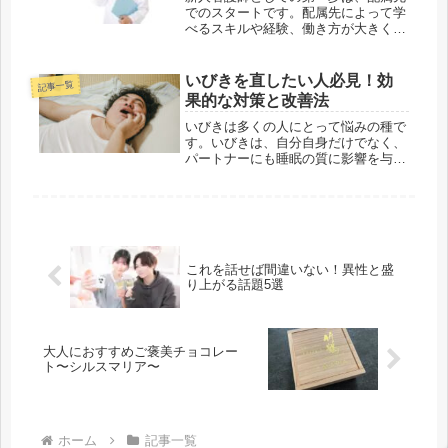
でのスタートです。配属先によって学
べるスキルや経験、働き方が大きく異
なるため、自分のキャリアの方向性に
合った選択が求められます。この記事
では、主要な配属先の特徴や求められ
いびきを直したい人必見！効
記事一覧
るスキルを紹介します。 1. 外科病...
果的な対策と改善法
いびきは多くの人にとって悩みの種で
す。いびきは、自分自身だけでなく、
パートナーにも睡眠の質に影響を与え
ることがあります。今回は、いびきを
直すための実践的な方法と、原因につ
いて解説します。1. いびきの原因と
は？いびきは、睡眠中に喉の筋肉が
弛...
これを話せば間違いない！異性と盛
り上がる話題5選
大人におすすめご褒美チョコレー
ト〜シルスマリア〜
ホーム
記事一覧